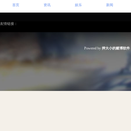
首页
资讯
娱乐
新闻
友情链接：
Powered by
押大小的赌博软件