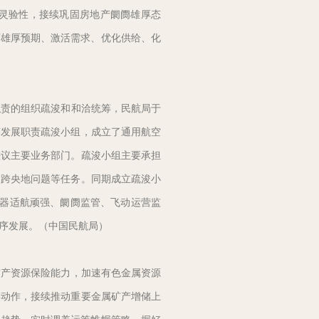
灵验性，接续巩固房地产阛阓雄厚态
下雄厚预期、激活需求、优化供给、化
责的组织疏浚和和洽统筹，民航局于
济发展职责疏浚小组，成立了通用航空
磋议主要业务部门。疏浚小组主要承担
、跨央地问题等任务。同期成立疏浚小
空器适航顽强、阛阓监管、飞动运营监
序发展。（中国民航局）
产资源保险能力，加速有色金属资源
谋动作，接续推动重要金属矿产增储上