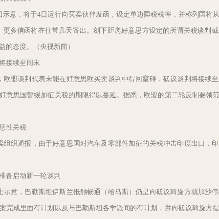
意，将于4日运行向买卖伙伴发函，设定单边陲税税率，并称列国将从
”信函，更多信函将在往常几天寄出。刻下距离好意思方设定的所谓关税谈判
益的态度。（央视新闻）
将接续至周末
欧盟谈判代表未能在好意思欧买卖谈判中得回窒碍，磋议谈判将接续至
好意思国暂缓加征关税的期限得以蔓延。据悉，欧盟的第二轮反制要领范围已
惩性关税
组织通报，由于好意思国对汽车及零部件加征的关税冲击印度出口，印
准备启动新一轮谈判
示意，巴勒斯坦伊斯兰抵触畅通（哈马斯）仍是向磋议斡旋方就加沙停
案完成里面有计划以及与巴勒斯坦各学派间的有计划，并向磋议斡旋方