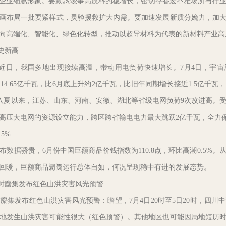
央企业细腻形象。要勤恳竣事高质料的稳增长，密切存眷宏不雅场所与行
画布局一批要紧样式，灵验援救扩大内需。要加速发展新质分娩力，加
向高端化、智能化、绿色化转型，推动以超导材料为代表的新材料产业高
史新高
日，我国多地出现接续高温，带动用电负荷快速增长。7月4日，宇宙
14.65亿千瓦，比6月底上升约2亿千瓦，比旧年同期增长接近1.5亿千
%。入夏以来，江苏、山东、河南、安徽、湖北等省级电网负荷9次改进高
高压大电网的资源设立能力，跨区跨省输电电力最大跳跃2亿千瓦，全力
5%
据骄贵，6月份中国巨额商品价钱指数为110.8点，环比高潮0.5%
回暖，巨额商品阛阓运行总体自如，何况呈现稳中有进的发展态势。
8时麇集发布红色山洪灾害风光预警
麇集发布红色山洪灾害风光预警：瞻望，7月4日20时至5日20时，四川
地发生山洪灾害可能性很大（红色预警）。其他地区也可能因局地短历