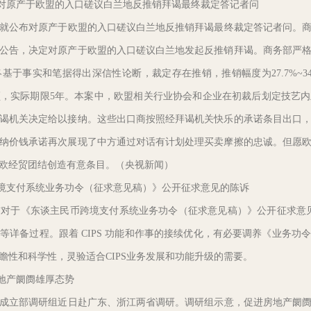
对原产于欧盟的入口磋议白兰地反推销拜谒最终裁定答记者问
就公布对原产于欧盟的入口磋议白兰地反推销拜谒最终裁定答记者问。商
日发布公告，决定对原产于欧盟的入口磋议白兰地发起反推销拜谒。商务部严
于事实和笔据得出深信性论断，裁定存在推销，推销幅度为27.7%~34.9
领，实际期限5年。本案中，欧盟相关行业协会和企业在初裁后划定技艺
谒机关决定给以接纳。这些出口商按照经拜谒机关快乐的承诺条目出口
纳价钱承诺再次展现了中方通过对话有计划处理买卖摩擦的忠诚。但愿
欧经贸团结创造有意条目。（央视新闻）
境支付系统业务功令（征求意见稿）》公开征求意见的陈诉
于《东谈主民币跨境支付系统业务功令（征求意见稿）》公开征求意见的
等详备过程。跟着 CIPS 功能和作事的接续优化，有必要调养《业务功
瞻性和科学性，灵验适合CIPS业务发展和功能升级的需要。
地产阛阓雄厚态势
成立部调研组近日赴广东、浙江两省调研。调研组示意，促进房地产阛阓