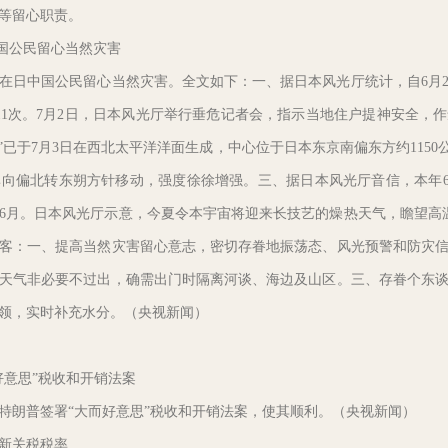
等留心职责。
国公民留心当然灾害
日中国公民留心当然灾害。全文如下：一、据日本风光厅统计，自6月21日
11次。7月2日，日本风光厅举行垂危记者会，指示当地住户提神安全，
”已于7月3日在西北太平洋洋面生成，中心位于日本东京南偏东方约1150
率向偏北转东朔方针移动，强度徐徐增强。三、据日本风光厅音信，本年6月
热的6月。日本风光厅示意，今夏令本宇宙将迎来长技艺的燥热天气，瞻望高
客：一、提高当然灾害留心意志，密切存眷地振荡态、风光预警和防灾
天气非必要不过出，确需出门时隔离河谈、海边及山区。三、存眷个东
领，实时补充水分。（央视新闻）
意思”税收和开销法案
朗普签署“大而好意思”税收和开销法案，使其顺利。（央视新闻）
新关税税率