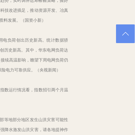
业趋势，实时调养运筹帷幄策略，握好
大科技改进插足，推动资源开发、冶真
质料发展。（国资小新）
用电负荷创出历史新高。统计数据骄
瓦，创历史新高。其中，华东电网负荷达
。受接续高温影响，瞻望下周电网负荷仍
保险电力可靠供应。（央视新闻）
。从指数运行情况看，指数招引两个月温
中部等地部分地区发生山洪灾害可能性
时强降水激发山洪灾害，请各地提神作