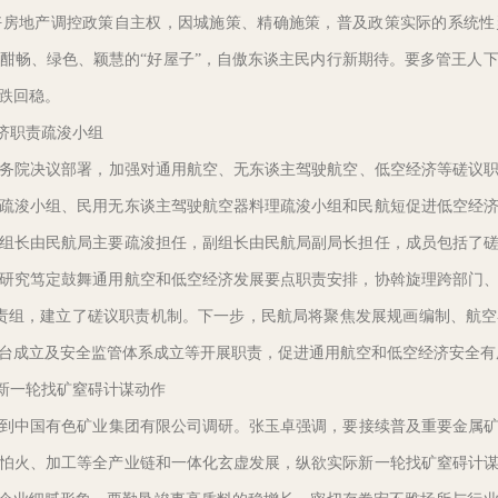
好房地产调控政策自主权，因城施策、精确施策，普及政策实际的系统性
酣畅、绿色、颖慧的“好屋子”，自傲东谈主民内行新期待。要多管王人
跌回稳。
济职责疏浚小组
务院决议部署，加强对通用航空、无东谈主驾驶航空、低空经济等磋议职
疏浚小组、民用无东谈主驾驶航空器料理疏浚小组和民航短促进低空经
组长由民航局主要疏浚担任，副组长由民航局副局长担任，成员包括了
研究笃定鼓舞通用航空和低空经济发展要点职责安排，协斡旋理跨部门
责组，建立了磋议职责机制。下一步，民航局将聚焦发展规画编制、航
台成立及安全监管体系成立等开展职责，促进通用航空和低空经济安全有
新一轮找矿窒碍计谋动作
到中国有色矿业集团有限公司调研。张玉卓强调，要接续普及重要金属矿
怕火、加工等全产业链和一体化玄虚发展，纵欲实际新一轮找矿窒碍计