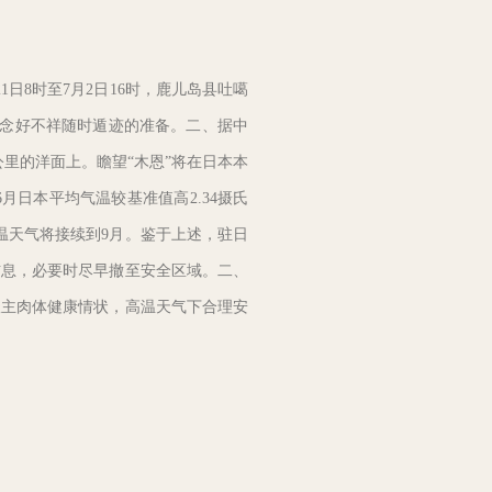
8时至7月2日16时，鹿儿岛县吐噶
作念好不祥随时遁迹的准备。二、据中
公里的洋面上。瞻望“木恩”将在日本本
日本平均气温较基准值高2.34摄氏
温天气将接续到9月。鉴于上述，驻日
信息，必要时尽早撤至安全区域。二、
谈主肉体健康情状，高温天气下合理安