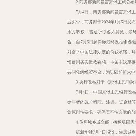
2 商务部新闻发言东谈主就公布
7月4日，商务部新闻发言东谈主
业央求，商务部于2024年1月5
系方职权，普通听取各方意见，最终基
告，自7月5日起实际最终反推销要
对合乎中国法律划定的价钱承诺，拜
慎使用买卖援救要领，本案中决定接
共同化解经贸不合，为巩固和扩大中
3 央行发布对于《东谈主民币跨
7月4日，中国东谈主民银行发布对
参与者的账户料理、注资、资金结算
议原则性要求，确保表率性文献的前
4 住房城乡成立部：接续巩固房
据新华社7月4日报谈，住房城乡