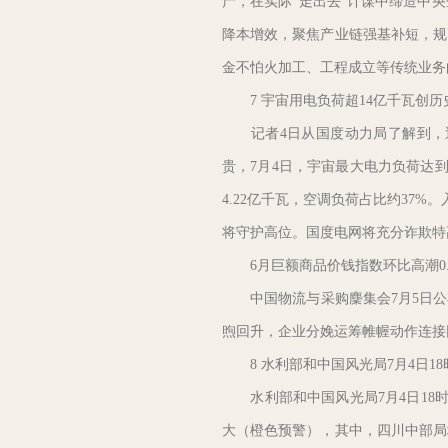
产，在实际“走出去”计谋中缔造中
降本增效，聚焦产业链强基补短，规
金不怕火加工、工程成立等传统业务
7 宇宙用电负荷超14亿千瓦创历
记者4日从国度动力局了解到，近
贵，7月4日，宇宙最大电力负荷达到
4.22亿千瓦，空调负荷占比约37
将守护高位。国度电网将充分诈欺特
6月巨额商品价钱指数环比高潮0.
中国物流与采购麇集会7月5日公布数
煦回升，企业分娩运筹帷幄动作连接
8 水利部和中国风光局7月4日1
水利部和中国风光局7月4日18时
大（橙色预警），其中，四川中部局