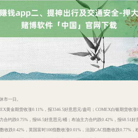
休市一日。
期货收涨0.11%，报3346.5好意思元/盎司；COMEX白银期货收涨0.1
0.75%，报66.5好意思元/桶；布油主力合约跌0.42%，报68.51好
.42%，英国富时100指数收涨0.01%，法国CAC指数收跌0.77%，欧