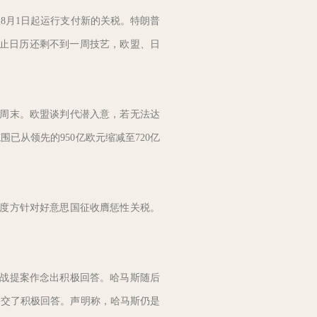
8月1日起运行支付新的关税。特朗普
截止日历还剩不到一周技艺，欧盟、日
周末。欧盟谈判代潜入意，若无法达
从领先的950亿欧元缩减至720亿
度方针对好意思国征收膺惩性关税。
战提案作念出积极回答。哈马斯随后
提交了积极回答。声明称，哈马斯仍是