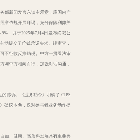
务部新闻发言东谈主示意，应国内产
格照章依规开展拜谒，充分保险利弊关
%，并于2025年7月4日发布终裁公
内主动提交了价钱承诺央求。经审查，
，可不征收反推销税。中方一贯看法审
欧方与中方相向而行，加强对话沟通，
陈诉。《业务功令》明确了 CIPS
令》磋议本色，仅对参与者业务动作提
自如、健康、高质料发展具有重要兴