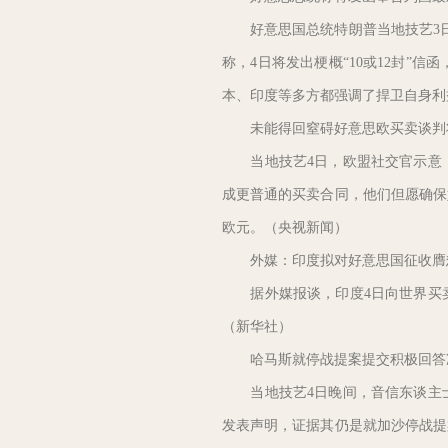
好意思国总统特朗普当地技艺3日示
称，4日将发出梗概“10或12封
本、印度等多方都强调了捍卫自身利
未能得回窒碍好意思欧买卖谈判
当地技艺4日，欧盟社交官示意，
成更普通的买卖合同，他们但愿确保
欧元。（央视新闻）
外媒：印度拟对好意思国征收膺
据外媒报谈，印度4日向世界买卖
（新华社）
哈马斯就停战提案提交积极回答
当地技艺4日晚间，音信东谈主士
发表声明，证据其仍是就加沙停战提