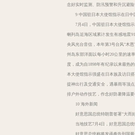
念好实时监测、防汛预警和升沉避险
9 中国驻日本大使馆指示在日中
7月4日，中国驻日本大使馆指示在
喇列岛近海区域累计发生有感地震9
央风光台音信，本年第3号台风“木恩
州岛东部洋面以每小时20公里的速
度，成为自1898年有纪录以来最
本大使馆指示强盛在日本族及访日搭
提神出行及交通安全，遇暴雨等顶点
排户外动作技艺，作念好防暑降温要
10 海外新闻
好意思国总统特朗普签署“大而好
当地技艺7月4日，好意思国总统特
好意思总统称将发函奉告列国最