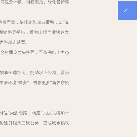
河说念计帐、街巷整治、绿化管护等
点产业，依托龙头企业带动，走“支
商销路等举措，推动山楂产业快速发
兴之路越走越宽。
乡村面庞盖头换面，不仅完结了生态
风貌和全球空间，赞助水上公园、音乐
居环境“蝶变”，诱导更多“新农东说
到位”为念念路，构建“六纵六横加一
念路沿途升级为二级公路，变成城乡畅联