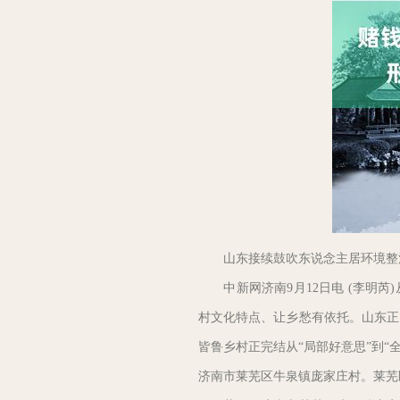
山东接续鼓吹东说念主居环境整治 
中新网济南9月12日电 (李明芮
村文化特点、让乡愁有依托。山东正
皆鲁乡村正完结从“局部好意思”到“
济南市莱芜区牛泉镇庞家庄村。莱芜