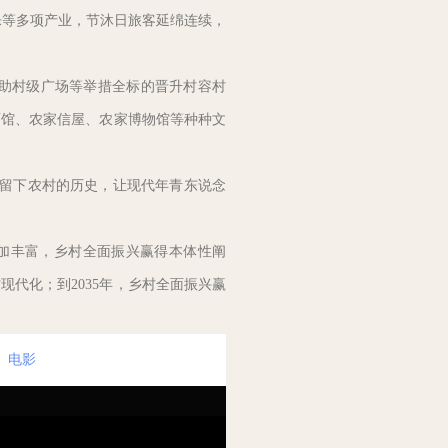
乐等多项产业，节沐日旅客延绵连续，
助村级广场等举措全标的晋升村容村
画馆、农家信屋、农家博物馆等种种文
留下农村的历史，让现代年青东说念
涵愈加丰富，乡村全面振兴赢得本体性阐
代化；到2035年，乡村全面振兴赢
电影