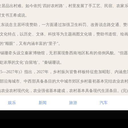
品出村难。如今依托‘四好农村路’，村里发展了手工艺、民宿、农家
村支书王希成说。
说念主居环境赞助，一方面通过加强卫生科罚、改善说念路交通、赞
文化特点，以历史、文体、科技等为主题画图文化墙，赞助书道馆、绘
“顺眼”，又有内涵丰富的“里子”。
珊牵头设立秦家博物馆，无邪展现鲁西南地区私有的俗例风貌。“但愿
浓厚的文化‘自留地’。”秦锡珊说。
—2027年)》指出，2027年，乡村振兴皆鲁样板特征愈加昭彰、内
部沿海城市、中西部具备条目的大中城市郊区乡村最初基本完结农业农村现
结农业农村现代化，农业强省基本建成，农村基本具备现代生涯条目。(完)
娱乐
新闻
旅游
汽车