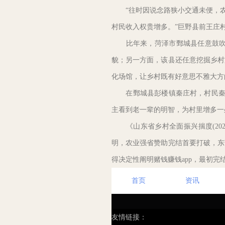
“往时因说念路狭小交通未便，农居
村民收入权贵增多。”巨野县前王庄
比年来，菏泽市鄄城县任意鼓吹东
貌；另一方面，该县还任意挖掘乡村
化场馆，让乡村既有好意思不雅大方的
在鄄城县彭楼镇秦庄村，村民秦锡
主看到老一辈的明智，为村里增多一处
《山东省乡村全面振兴揣度(2025
明，农业强省赞助完结首要打破，东
得决定性阐明赌钱赚钱app，最初完
首页
资讯
友情链接：