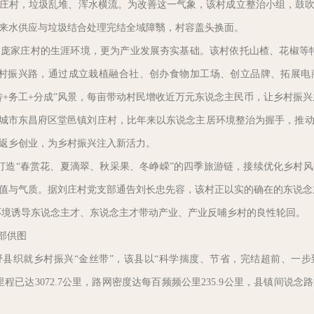
村，垃圾乱堆、浑水横流。为改善这一气象，该村成立整治小组，鼓吹
来水供应与垃圾结合处理完结全域障翳，村容盖头换面。
家庄村的生涯环境，更为产业发展夯实基础。该村依托山楂、花椒等特
乡村振兴路，通过成立栽植融合社、创办食物加工场、创立品牌、拓展电
转+务工+分成”风景，每亩带动村民增收近万元东说念主民币，让乡村振
城市东昌府区堂邑镇刘庄村，比年来以东说念主居环境整治为握手，推动
返乡创业，为乡村振兴注入新活力。
造“春赏花、夏滴翠、秋采果、冬峥嵘”的四季旅游链，接续优化乡村
值与气质。据刘庄村党支部通告刘长忠先容，该村正以实的确在的东说念主
成环境诱导东说念主才、东说念主才带动产业、产业反哺乡村的良性轮回。
部供图
织就乡村振兴“金丝带”，该县以“科学揣度、节省，完结超前、一步
程已达3072.7公里，路网密度达每百频频公里235.9公里，县镇间说