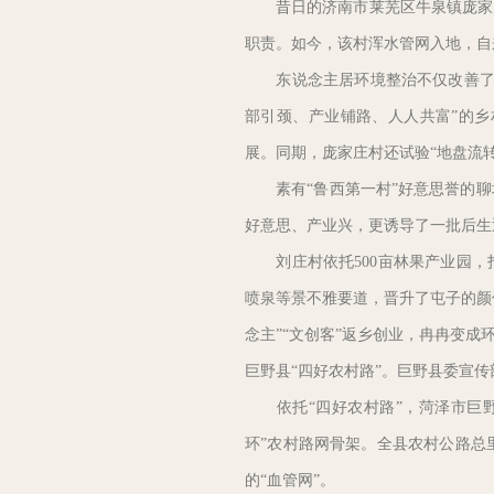
昔日的济南市莱芜区牛泉镇庞家庄
职责。如今，该村浑水管网入地，自
东说念主居环境整治不仅改善了庞
部引颈、产业铺路、人人共富”的
展。同期，庞家庄村还试验“地盘流
素有“鲁西第一村”好意思誉的聊
好意思、产业兴，更诱导了一批后生
刘庄村依托500亩林果产业园，打
喷泉等景不雅要道，晋升了屯子的颜
念主”“文创客”返乡创业，冉冉变
巨野县“四好农村路”。巨野县委宣传
依托“四好农村路”，菏泽市巨野县
环”农村路网骨架。全县农村公路总里
的“血管网”。