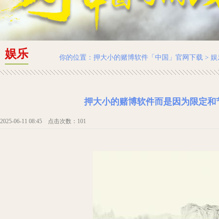
娱乐
你的位置：
押大小的赌博软件「中国」官网下载
>
娱
押大小的赌博软件而是因为限定和
2025-06-11 08:45 点击次数：101