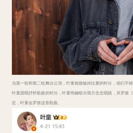
当第一轮和第二轮舞台公演，叶童相接输掉比赛的时分，咱们不错
叶童团唱抒怀歌曲的时分，叶童明确暗示我方念念唱跳，并罗致《
定，叶童会罗致这首歌曲。