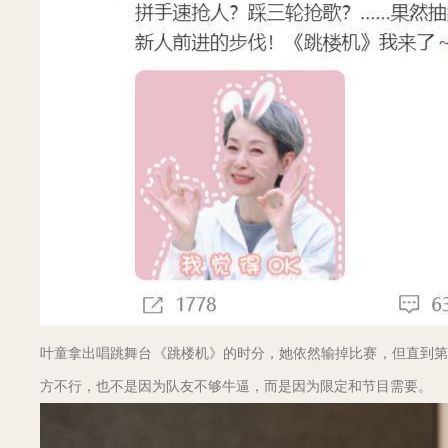
叶童拿出唱跳舞台《跳楼机》的时分，她依然输掉比赛，但直到第
方不行，也不是因为队友不够牛逼，而是因为限定和节目需要。