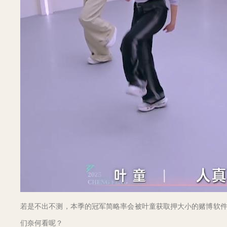
若是不出不测，本季的冠军简略率会被叶童获取押大小的赌博软件，
们奈何看呢？