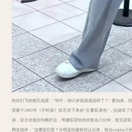
粉丝们飞快瞳孔地震："华仔，你63岁就混成这样了？" 要知谈
背着个2003年《不时谈》技艺传下来的"古董双肩包"，拉链坏
谈，还主动漫步到雕栏边，弯腰驼背给粉丝签名15分钟，签完还
网友锐评："这哪是巨星？分明是怕被粉丝认出来，相当cosplay小