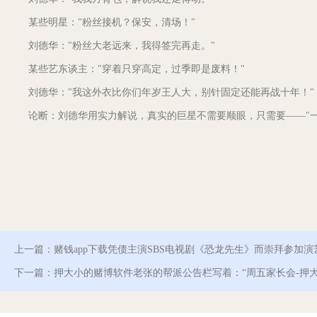
某些明星："粉丝接机？保安，清场！"
刘德华："粉丝大老远来，我得签完再走。"
某些艺东谈主："穿着只穿高定，过季即是废料！"
刘德华："我这外衣比你们年岁王人大，别针固定还能再战十年！"
论断：刘德华用实力解说，真实的巨星不需要顺眼，只需要——"一
上一篇：
赌钱app下载凭债主演SBS电视剧《恐龙先生》而崇拜参加
下一篇：
押大小的赌博软件老张的帮派公告栏写着：“周五家长会-押