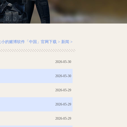
大小的赌博软件「中国」官网下载
>
新闻
>
2026-05-30
2026-05-30
2026-05-29
2026-05-29
2026-05-29