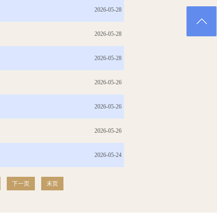
2026-05-28
2026-05-28
2026-05-28
2026-05-26
2026-05-26
2026-05-26
2026-05-24
下一页
末页