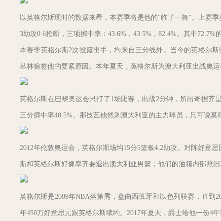
以英格尔斯现时的数据来看，本赛季将是他的“临了一舞”。上赛季英格
3助攻0.6抢断，三项掷中率：43.6%，43.5%，82.4%。其中72.
本赛季英格尔斯2次投篮出手，均来自三分线外。当今的英格尔斯
丛林狼签他的要紧原因。本年夏天，英格尔斯为澳大利亚出战奥运
英格尔斯在巴黎奥运会只打了1场比赛，出战2分钟，所出奇据齐是0。2
三分掷中率40.5%。那技艺他然则澳大利亚的主力球员，只可说
2012年伦敦奥运会，英格尔斯场均15分5篮板4.2助攻。对阵好意
斯和英格尔斯好像率齐要退出澳大利亚男篮，他们的油箱内部照旧
英格尔斯是2009年NBA落第秀，盘曲西班牙和以色列联赛，直到20
年450万好意思元跟英格尔斯续约。2017年夏天，爵士给他一份4年