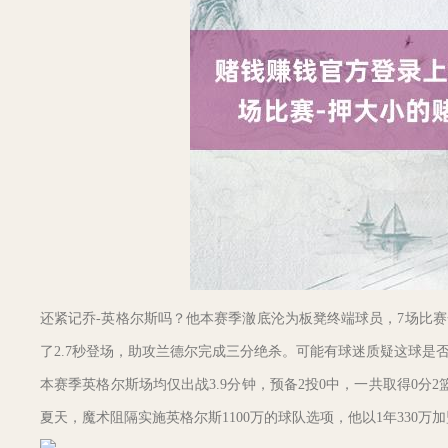
还紧记乔-英格尔斯吗？他本赛季澈底沦为板凳终端球员，7场比赛一
了2.7秒登场，助攻兰德尔完成三分绝杀。可能有球迷质疑这球是
本赛季英格尔斯场均仅出战3.9分钟，预备2投0中，一共取得0分2篮
夏天，魔术阻隔实施英格尔斯1100万的球队选项，他以1年330万