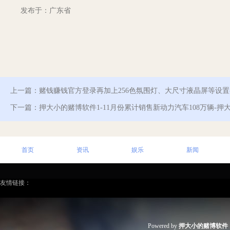
发布于：广东省
上一篇：
赌钱赚钱官方登录再加上256色氛围灯、大尺寸液晶屏等设
下一篇：
押大小的赌博软件1-11月份累计销售新动力汽车108万辆-
首页
资讯
娱乐
新闻
友情链接：
Powered by
押大小的赌博软件