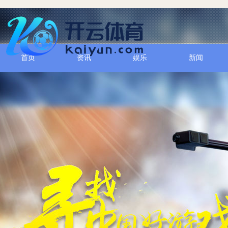
首页
资讯
娱乐
新闻