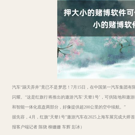
汽车“踢天弄井”竟已不是梦思！7月15日，在中国第一汽车集团有
闪耀。“这是红旗行将推出的遨游汽车‘天辇1号’，可供陆地和遨
和智能一体化底盘两部分，好像提供超200公里的空中续航。”
据先容，4月，红旗“天辇1号”遨游汽车在2025上海车展完成大
报客户端记者 陈骁 柳姗姗 车辉 彭冰）