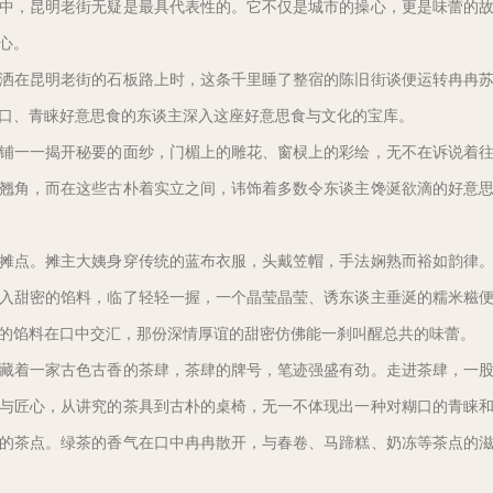
中，昆明老街无疑是最具代表性的。它不仅是城市的操心，更是味蕾的
心。
洒在昆明老街的石板路上时，这条千里睡了整宿的陈旧街谈便运转冉冉
口、青睐好意思食的东谈主深入这座好意思食与文化的宝库。
铺一一揭开秘要的面纱，门楣上的雕花、窗棂上的彩绘，无不在诉说着
翘角，而在这些古朴着实立之间，讳饰着多数令东谈主馋涎欲滴的好意
摊点。摊主大姨身穿传统的蓝布衣服，头戴笠帽，手法娴熟而裕如韵律
入甜密的馅料，临了轻轻一握，一个晶莹晶莹、诱东谈主垂涎的糯米糍
的馅料在口中交汇，那份深情厚谊的甜密仿佛能一刹叫醒总共的味蕾。
藏着一家古色古香的茶肆，茶肆的牌号，笔迹强盛有劲。走进茶肆，一
与匠心，从讲究的茶具到古朴的桌椅，无一不体现出一种对糊口的青睐
的茶点。绿茶的香气在口中冉冉散开，与春卷、马蹄糕、奶冻等茶点的