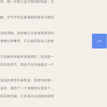
故我，每一次踏入这片陈旧的地皮，王
苏醒。空气中实足着簇新的晨风与诱东
往昔的清朗。这些确立大多保留着清代
思食摊位和餐馆，它们如同老街上的妍
。只见她先将糯米蒸熟捣烂，然后取一
便呈目前咫尺。我迫不足待地接过一个
股浅浅的茶香扑鼻而来。茶肆内的每一
和追求。我找了一个靠窗的位置坐下，
滋味互相交融，让东谈主在品味的进程