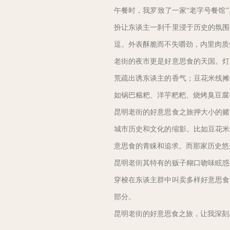
午餐时，我罗致了一家“老字号餐馆
扮让东谈主一刹千里浸于历史的氛围
逗。外表酥脆而不失嚼劲，内里肉质
老街的夜市更是好意思食的天国。灯
荒疏出诱东谈主的香气；豆花米线摊
如锅巴糍粑、洋芋粑粑、烧烤臭豆腐
昆明老街的好意思食之旅押大小的赌
城市历史和文化的缩影。比如豆花米
意思食的青睐和追求。而那家历史悠
昆明老街其特有的贩子糊口吻味眩惑
穿梭在东谈主群中叫卖多样好意思食
部分。
昆明老街的好意思食之旅，让我深刻