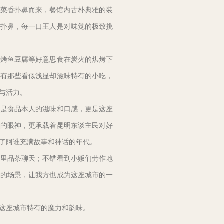
饭菜香扑鼻而来，餐馆内古朴典雅的装
气扑鼻，每一口王人是对味觉的极致挑
、烤鱼豆腐等好意思食在炭火的烘烤下
还有那些看似浅显却滋味特有的小吃，
与活力。
是是食品本人的滋味和口感，更是这座
们的眼神，更承载着昆明东谈主民对好
了阿谁充满故事和神话的年代。
肆里品茶聊天；不错看到小贩们劳作地
味的场景，让我方也成为这座城市的一
这座城市特有的魔力和韵味。