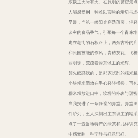
东谈主天际有天。在昆明的繁密景点
人能感受到一种难以言喻的亲切与虚
早晨，当第一缕阳光穿透薄雾，轻轻
谈主的食品香气，引颈每一个青睐糊
走在老街的石板路上，两旁古朴的店
和民国技能的作风，青砖灰瓦、飞檐
丽明珠，荒疏着诱东谈主的光辉。
领先眩惑我的，是那家扰乱的糯米糍
小块糯米团放在手心轻轻揉搓，再包
糯米糍放进口中，软糯的外表与甜密
当我拐进了一条静谧的弄堂。弄堂里
件胪列，王人深刻出主东谈主的精采
点了一壶当地特产的绿茶和几样讲究
中感受到一种宁静与好意思好。