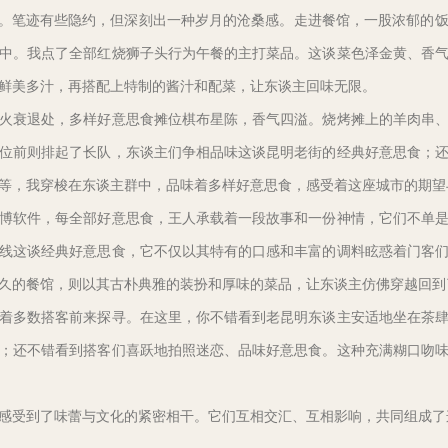
”。笔迹有些隐约，但深刻出一种岁月的沧桑感。走进餐馆，一股浓郁的
中。我点了全部红烧狮子头行为午餐的主打菜品。这谈菜色泽金黄、香
鲜美多汁，再搭配上特制的酱汁和配菜，让东谈主回味无限。
火衰退处，多样好意思食摊位棋布星陈，香气四溢。烧烤摊上的羊肉串
位前则排起了长队，东谈主们争相品味这谈昆明老街的经典好意思食；
等，我穿梭在东谈主群中，品味着多样好意思食，感受着这座城市的期望
博软件，每全部好意思食，王人承载着一段故事和一份神情，它们不单
线这谈经典好意思食，它不仅以其特有的口感和丰富的调料眩惑着门客
久的餐馆，则以其古朴典雅的装扮和厚味的菜品，让东谈主仿佛穿越回到
着多数搭客前来探寻。在这里，你不错看到老昆明东谈主安适地坐在茶
；还不错看到搭客们喜跃地拍照迷恋、品味好意思食。这种充满糊口吻
感受到了味蕾与文化的紧密相干。它们互相交汇、互相影响，共同组成了