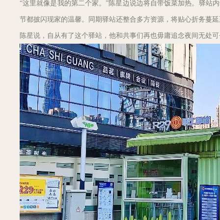
“这里就像是我的第二个家。”陈星边说边将自带饭菜加热。驿站
节都披闪现家的温馨。同期驿站还整合多方资源，将贴心折务蔓延
陈星说，自从有了这个驿站，他和共事们再也毋庸追念夜间无处可