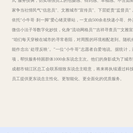
式”服务技俩，切实增强员工的包摄感、得到感、幸福感。不啻如
家争当社情民气“信息员”、文雅城市“宣传员”、下层贬责“监督员
依托“小牛哥·刹一脚”爱心绪灵驿站，一支由500余名快递小哥、
微信小法子等数字化妙技，化身“流动网格员”“吉祥寻查员”“文雅
“咱们每天穿梭在城市的寻常巷陌，对周围的环境相配老到。随机候
能作念出‘处理反映’。”一位“小牛哥”志愿者自爱地说。据统计，
项，帮扶服务特困群体1000余东说念主次。他们的身影成为了城
成都市锦江区总工会联系细致东说念主暗意，将来将执续通过科技
员工提供更东说念主性化、更智能化、更全面化的优质服务。