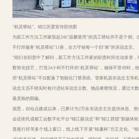
“机灵驿站”。锦江区委宣传部供图
为新工作方法工作家筑起24h“温馨港湾”的员工驿站并不是个例
不打烊服务“机灵驿站”11座，全力守候每一个归“家”的东说念主。
“咱们在职责中了解到，新工作方法工作家的职责时间生动多变，
数智化技艺，打造24小时不打烊的‘机灵驿站’，确保不管何时
些“机灵驿站”不仅配备了智能化门禁系统、管家机器东说念主等
说念主员不错实时检讨进站东说念主数、物品奢靡情况，通过大数
最灵验的期骗。
据悉，自站点建成以来，已累计为2万余东说念主次提供休息、热
会还依托成都工会数字化平台“锦江频说念”和“锦江群团”新媒体
普惠行径等多个线上窗口，线上线下开展“锦廉杯”方正文化、“锦