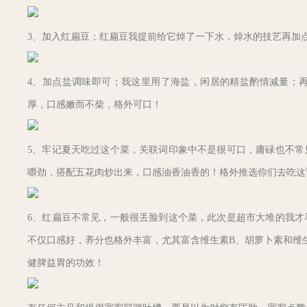
3、加入红扁豆；红扁豆我提前给它焯了一下水，焯水的技艺再加
4、加点盐调味即可；我这里用了海盐，闲居的精盐酌情减量；
厚，口感嫩而不柴，格外可口！
5、牢记夏天吃过这个菜，关联词印象中不是很可口，庸碌也不常
嚼劲，搭配五花肉炒出来，口感油香油香的！格外推选你们去吃这
6、红扁豆不常见，一般很丢脸到这个菜，此次是超市大堆的我才
不仅口感好，养分也格外丰富，尤其富含维生素B、胡萝卜素和维
健脾益胃的功效！