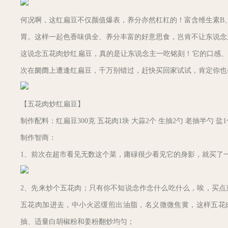
何况啊，这红扁豆不仅颜值爆表，养分亦然杠杠的！富含维生素B
胃。这样一起色香味俱全、养分丰富的好意思食，岂肯不让东说念
这说念五花肉炒红扁豆，真的是让东说念主一吃铭刻！它的口感、
次在阛阓上遭逢红扁豆，千万别错过，赶快买回家试试，肯定你也
【五花肉炒红扁豆】
制作配料：红扁豆300克 五花肉1块 大蒜2个 生抽2勺 老抽半勺 盐
制作智商：
1、前次在超市看见无数这个菜，庸碌很少看见它的身影，就买了
2、先来炒个五花肉；只有你不知说念作念什么吃什么，唉，买点
五花肉加进去，中小火迟缓煎出油脂，名义微微焦黄，这样五花
抽、适量白胡椒粉和姜粉翻炒均匀；