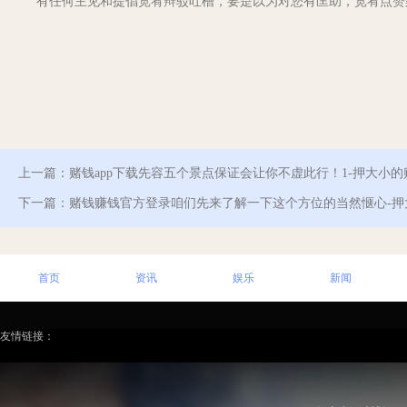
有任何主见和提倡宽宥辩驳吐槽，要是以为对您有匡助，宽宥点赞
上一篇：
赌钱app下载先容五个景点保证会让你不虚此行！1-押大小
下一篇：
赌钱赚钱官方登录咱们先来了解一下这个方位的当然惬心-
首页
资讯
娱乐
新闻
友情链接：