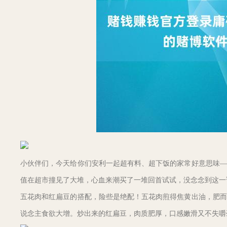
小伙伴们，今天给你们安利一起超有料、超下饭的家常好意思味—
值在超市撞见了大堆，心血来潮买了一堆回首试试，没念念到这一
五花肉和红扁豆的搭配，险些是绝配！五花肉煎得焦黄出油，肥而
说念主食欲大增。炒出来的红扁豆，肉质肥厚，口感嫩滑又不失嚼